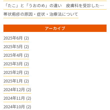
【応募方法】

「たこ」と「うおのめ」の違い 皮膚科を受診した方がイイの？
履歴書を「かちがわスキンク
リニック」までご郵送くださ
帯状疱疹の原因・症状・治療法について
い。

※履歴書は選考のみに使用
アーカイブ
し、使用後は適切に破棄いた
します。

2025年6月 (2)
詳しくはハローワーク求人票
2025年5月 (2)
をご確認ください。

皆さまのご応募を心よりお待
2025年4月 (2)
ちしております。
2025年3月 (2)
2025年2月 (2)
2025年1月 (2)
2024年12月 (2)
2024年11月 (2)
2024年10月 (2)