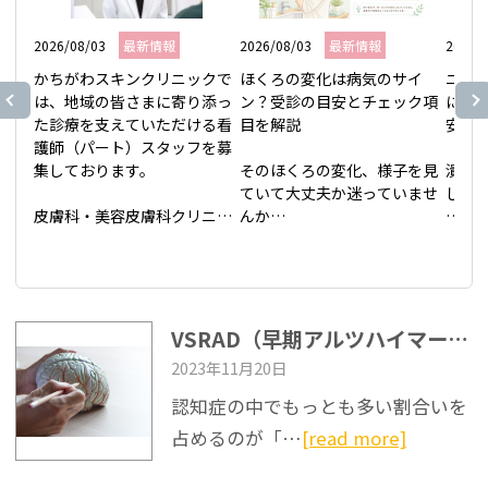
2026/08/03
最新情報
2026/08/03
最新情報
2026/
かちがわスキンクリニックで
ほくろの変化は病気のサイ
ニキ
は、地域の皆さまに寄り添っ
ン？受診の目安とチェック項
にし
た診療を支えていただける看
目を解説

安を解
護師（パート）スタッフを募
集しております。

そのほくろの変化、様子を見
潰し
ていて大丈夫か迷っていませ
しない
皮膚科・美容皮膚科クリニッ
んか

クで、資格や経験を活かして
大事
働きませんか？

鏡を見るたび、顔や腕のほく
い潰し
患者さま一人ひとりに丁寧に
ろの形が少しいびつになった
と後
向き合える環境づくりを大切
気がする。大きくなった気も
方は
にしています。

するけれど、年齢のせいかも
さら
VSRAD（早期アルツハイマー型認知症診断支援システム）とは？
しれない——そう迷いなが
ので
2023年11月20日
【募集職種】

ら、忙しさに紛れて受診を先
ね。
看護師（パート）

延ばしにしている方は少なく
後に
認知症の中でもっとも多い割合いを
ありません。この記事では、
と、
占めるのが「…
[read more]
【応募資格】

自宅でできるセルフチェック
そし
・64歳以下の方

の視点、皮膚科へ相談する目
る目