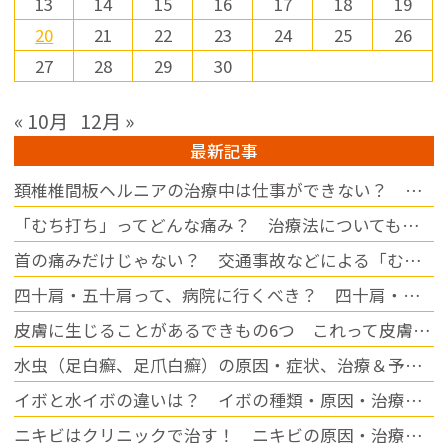
13
14
15
16
17
18
19
※土曜日に勤務できる方を歓
20
21
22
23
24
25
26
迎しております。

27
28
29
30
【休日】

・日曜

« 10月
12月 »
・祝日

・木曜午後

最新記事
・その他シフトによる

頚椎椎間板ヘルニアの治療中は仕事ができない？ 休む期間の目安について
【勤務地】

「むち打ち」ってどんな痛み？ 治療法についても解説
愛知県春日井市小野町5丁目
89-7

首の痛みだけじゃない？ 交通事故などによる「むち打ち」の症状について
マイカー通勤も可能です◎

四十肩・五十肩って、病院に行くべき？ 四十肩・五十肩になりやすい人・なりにくい人
子育てや家庭と両立しながら
皮膚に生じることがあるできもの6つ これって皮膚病？
働きたい方、ブランクのある
方もぜひご相談ください。ス
水虫（足白癬、足爪白癬）の原因・症状、治療＆予防について
タッフ同士が協力し合い、働
きやすい環境づくりを目指し
イボと水イボの違いは？ イボの種類・原因・治療方法をご紹介
ています。

ニキビはクリニックで治す！ ニキビの原因・治療方法について