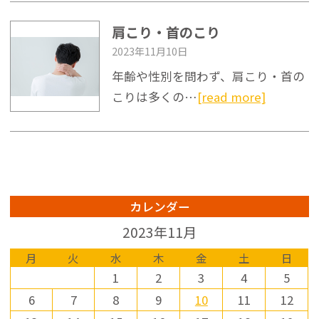
・看護師免許または準看護師
安、受診時の流れと費用の考
まし
免許をお持ちの方

え方までを順に整理してお伝
が、
肩こり・首のこり
えします。判断に迷う変化が
べるよ
【仕事内容】

あるなら、自己判断で様子を
2023年11月10日
・看護師業務全般

見続けるより、一度専門的に
- ニ
年齢や性別を問わず、肩こり・首の
・各種研修への参加

観察してもらうほうが気持ち
りや
・クリニック関連業務

の整理は進みやすくなりま
沈着
こりは多くの…
[read more]
す。

があり
【給与】

- 応
時給1,500円～1,600円

- ほくろの変化はABCDEルー
が基
ル(非対称・境界・色むら・大
は控え
【賞与】

きさ・変化速度)がセルフチェ
- 強
年2回支給（業績による）

ックの目安となる

は、
- 出血やかゆみを伴う場合、
科へ
カレンダー
【各種手当】

成人後の新しいほくろは皮膚
い

通勤手当支給（上限20,000
科での観察が検討材料となる

2023年11月
円）

- 受診時はダーモスコピー検
...
査が行われ、保険診療の目安
月
火
水
木
金
土
日
【勤務時間】

や記録の準備が診察に役立つ

1
2
3
4
5
8:30～18:00の間でシフト制

6
7
8
9
10
11
12
4時間勤務または8時間勤務と
...続きはこちら↓
なります。
