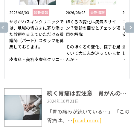
2026/08/03
最新情報
2026/08/03
最新情報
2026/
かちがわスキンクリニックで
ほくろの変化は病気のサイ
ニキ
は、地域の皆さまに寄り添っ
ン？受診の目安とチェック項
にし
た診療を支えていただける看
目を解説

安を解
護師（パート）スタッフを募
集しております。

そのほくろの変化、様子を見
潰し
ていて大丈夫か迷っていませ
しない
皮膚科・美容皮膚科クリニッ
んか

クで、資格や経験を活かして
大事
働きませんか？

鏡を見るたび、顔や腕のほく
い潰し
患者さま一人ひとりに丁寧に
ろの形が少しいびつになった
と後
向き合える環境づくりを大切
気がする。大きくなった気も
方は
にしています。

するけれど、年齢のせいかも
さら
続く胃痛は要注意 胃がんの可能性は？
しれない——そう迷いなが
ので
2024年10月21日
【募集職種】

ら、忙しさに紛れて受診を先
ね。
看護師（パート）

延ばしにしている方は少なく
後に
「胃の痛みが続いている…」 「この
ありません。この記事では、
と、
胃痛は、…
[read more]
【応募資格】

自宅でできるセルフチェック
そし
・64歳以下の方

の視点、皮膚科へ相談する目
る目