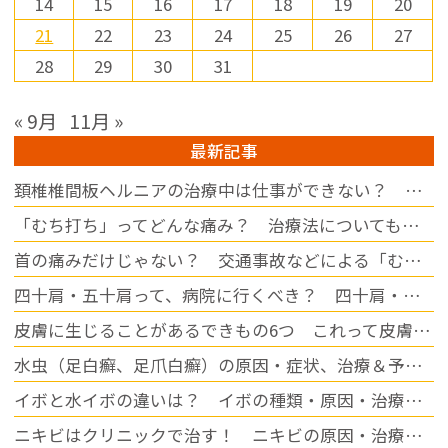
14
15
16
17
18
19
20
※土曜日に勤務できる方を歓
21
22
23
24
25
26
27
迎しております。

28
29
30
31
【休日】

・日曜

« 9月
11月 »
・祝日

・木曜午後

最新記事
・その他シフトによる

頚椎椎間板ヘルニアの治療中は仕事ができない？ 休む期間の目安について
【勤務地】

「むち打ち」ってどんな痛み？ 治療法についても解説
愛知県春日井市小野町5丁目
89-7

首の痛みだけじゃない？ 交通事故などによる「むち打ち」の症状について
マイカー通勤も可能です◎

四十肩・五十肩って、病院に行くべき？ 四十肩・五十肩になりやすい人・なりにくい人
子育てや家庭と両立しながら
皮膚に生じることがあるできもの6つ これって皮膚病？
働きたい方、ブランクのある
方もぜひご相談ください。ス
水虫（足白癬、足爪白癬）の原因・症状、治療＆予防について
タッフ同士が協力し合い、働
きやすい環境づくりを目指し
イボと水イボの違いは？ イボの種類・原因・治療方法をご紹介
ています。

ニキビはクリニックで治す！ ニキビの原因・治療方法について