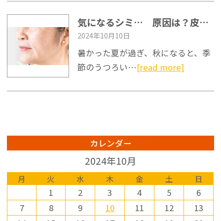
・看護師免許または準看護師
安、受診時の流れと費用の考
まし
免許をお持ちの方

え方までを順に整理してお伝
が、
気になるシミ… 原因は？皮膚科医がシミの改善にアプローチします
えします。判断に迷う変化が
べるよ
【仕事内容】

あるなら、自己判断で様子を
2024年10月10日
・看護師業務全般

見続けるより、一度専門的に
- ニ
暑かった夏が過ぎ、秋になると、季
・各種研修への参加

観察してもらうほうが気持ち
りや
・クリニック関連業務

の整理は進みやすくなりま
沈着
節のうつろい…
[read more]
す。

があり
【給与】

- 応
時給1,500円～1,600円

- ほくろの変化はABCDEルー
が基
ル(非対称・境界・色むら・大
は控え
【賞与】

きさ・変化速度)がセルフチェ
- 強
年2回支給（業績による）

ックの目安となる

は、
- 出血やかゆみを伴う場合、
科へ
カレンダー
【各種手当】

成人後の新しいほくろは皮膚
い

通勤手当支給（上限20,000
科での観察が検討材料となる

2024年10月
円）

- 受診時はダーモスコピー検
...
査が行われ、保険診療の目安
月
火
水
木
金
土
日
【勤務時間】

や記録の準備が診察に役立つ

1
2
3
4
5
6
8:30～18:00の間でシフト制

7
8
9
10
11
12
13
4時間勤務または8時間勤務と
...続きはこちら↓
なります。
