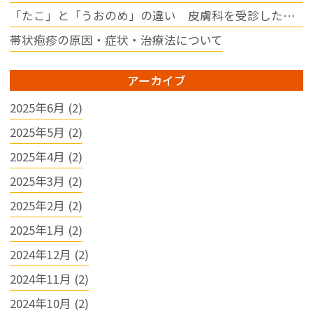
【応募方法】

「たこ」と「うおのめ」の違い 皮膚科を受診した方がイイの？
履歴書を「かちがわスキンク
リニック」までご郵送くださ
帯状疱疹の原因・症状・治療法について
い。

※履歴書は選考のみに使用
アーカイブ
し、使用後は適切に破棄いた
します。

2025年6月 (2)
詳しくはハローワーク求人票
2025年5月 (2)
をご確認ください。

皆さまのご応募を心よりお待
2025年4月 (2)
ちしております。
2025年3月 (2)
2025年2月 (2)
2025年1月 (2)
2024年12月 (2)
2024年11月 (2)
2024年10月 (2)