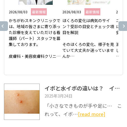
2026/08/03
最新情報
2026/08/03
最新情報
2026/
かちがわスキンクリニックで
ほくろの変化は病気のサイ
ニキ
は、地域の皆さまに寄り添っ
ン？受診の目安とチェック項
にし
た診療を支えていただける看
目を解説

安を解
護師（パート）スタッフを募
集しております。

そのほくろの変化、様子を見
潰し
ていて大丈夫か迷っていませ
しない
皮膚科・美容皮膚科クリニッ
んか

クで、資格や経験を活かして
大事
働きませんか？

鏡を見るたび、顔や腕のほく
い潰し
患者さま一人ひとりに丁寧に
ろの形が少しいびつになった
と後
向き合える環境づくりを大切
気がする。大きくなった気も
方は
にしています。

するけれど、年齢のせいかも
さら
イボと水イボの違いは？ イボの種類・原因・治療方法をご紹介
しれない——そう迷いなが
ので
2025年3月24日
【募集職種】

ら、忙しさに紛れて受診を先
ね。
看護師（パート）

延ばしにしている方は少なく
後に
「小さなできものが手や足に… こ
ありません。この記事では、
と、
れって、イボ…
[read more]
【応募資格】

自宅でできるセルフチェック
そし
・64歳以下の方

の視点、皮膚科へ相談する目
る目