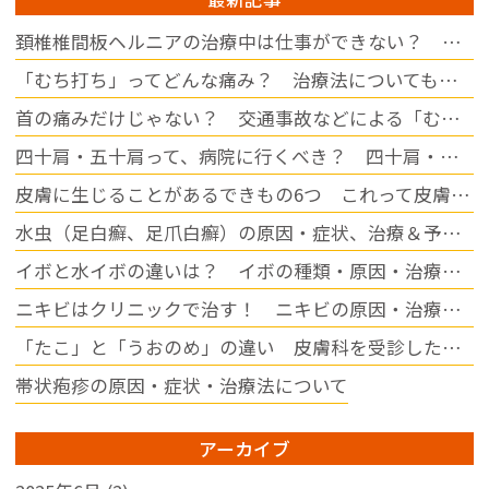
※土曜日に勤務できる方を歓
頚椎椎間板ヘルニアの治療中は仕事ができない？ 休む期間の目安について
迎しております。

「むち打ち」ってどんな痛み？ 治療法についても解説
【休日】

・日曜

首の痛みだけじゃない？ 交通事故などによる「むち打ち」の症状について
・祝日

四十肩・五十肩って、病院に行くべき？ 四十肩・五十肩になりやすい人・なりにくい人
・木曜午後

・その他シフトによる

皮膚に生じることがあるできもの6つ これって皮膚病？
【勤務地】

水虫（足白癬、足爪白癬）の原因・症状、治療＆予防について
愛知県春日井市小野町5丁目
イボと水イボの違いは？ イボの種類・原因・治療方法をご紹介
89-7

マイカー通勤も可能です◎

ニキビはクリニックで治す！ ニキビの原因・治療方法について
子育てや家庭と両立しながら
「たこ」と「うおのめ」の違い 皮膚科を受診した方がイイの？
働きたい方、ブランクのある
帯状疱疹の原因・症状・治療法について
方もぜひご相談ください。ス
タッフ同士が協力し合い、働
きやすい環境づくりを目指し
アーカイブ
ています。
