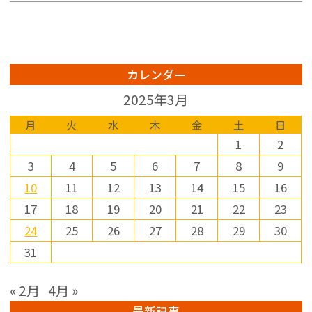
・看護師免許または準看護師
安、受診時の流れと費用の考
まし
免許をお持ちの方

え方までを順に整理してお伝
が、
えします。判断に迷う変化が
べるよ
【仕事内容】

あるなら、自己判断で様子を
・看護師業務全般

見続けるより、一度専門的に
- ニ
カレンダー
・各種研修への参加

観察してもらうほうが気持ち
りや
・クリニック関連業務

の整理は進みやすくなりま
沈着
2025年3月
す。

があり
【給与】

- 応
月
火
水
木
金
土
日
時給1,500円～1,600円

- ほくろの変化はABCDEルー
が基
1
2
ル(非対称・境界・色むら・大
は控え
【賞与】

きさ・変化速度)がセルフチェ
- 強
3
4
5
6
7
8
9
年2回支給（業績による）

ックの目安となる

は、
10
11
12
13
14
15
16
- 出血やかゆみを伴う場合、
科へ
【各種手当】

成人後の新しいほくろは皮膚
い

17
18
19
20
21
22
23
通勤手当支給（上限20,000
科での観察が検討材料となる

24
25
26
27
28
29
30
円）

- 受診時はダーモスコピー検
...
査が行われ、保険診療の目安
31
【勤務時間】

や記録の準備が診察に役立つ

8:30～18:00の間でシフト制

« 2月
4月 »
4時間勤務または8時間勤務と
...続きはこちら↓
なります。

最新記事